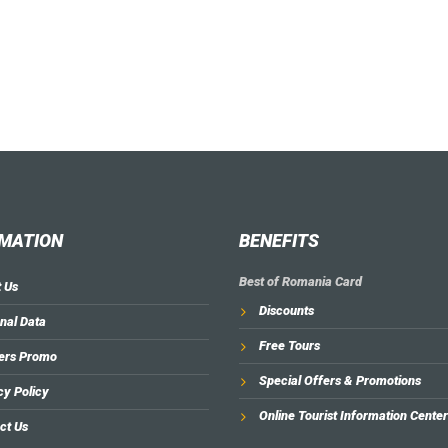
MATION
BENEFITS
Best of Romania Card
 Us
Discounts
nal Data
Free Tours
ers Promo
Special Offers & Promotions
cy Policy
Online Tourist Information Center
ct Us