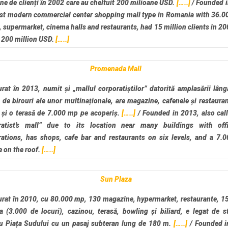
ne de clienți în 2002 care au cheltuit 200 milioane USD.
[…..]
/
Founded i
irst modern commercial center shopping mall type in Romania with 36.0
 supermarket, cinema halls and restaurants, had 15 million clients in 2
 200 million USD.
[…..]
Promenada Mall
rat în 2013, numit și „mallul corporatiștilor” datorită amplasării lân
i de birouri ale unor multinaționale, are magazine, cafenele și restaura
 și o terasă de 7.000 mp pe acoperiș.
[…..]
/
Founded in 2013, also cal
ratist’s mall” due to its location near many buildings with off
rations, has shops, cafe bar and restaurants on six levels, and a 7.
e on the roof.
[…..]
Sun Plaza
rat în 2010, cu 80.000 mp, 130 magazine, hypermarket, restaurante, 15
 (3.000 de locuri), cazinou, terasă, bowling și biliard, e legat de s
u Piața Sudului cu un pasaj subteran lung de 180 m.
[…..]
/
Founded i