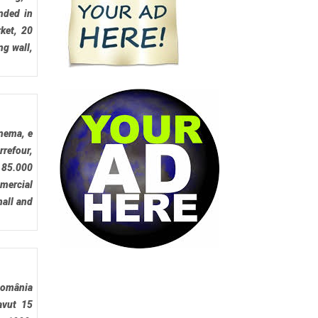
nded in
ket, 20
ng wall,
inema, e
refour,
 85.000
mmercial
mall and
 România
avut 15