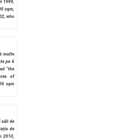
n 1999,
00 sqm,
002, who
gă multe
nte pe 6
led “the
ices of
000 sqm
 săli de
tația de
n 2010,