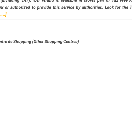
 (including VAT). VAT refund is available in stores part of Tax Free 
k or authorized to provide this service by authorities. Look for the 
[…..]
entre de Shopping (Other Shopping Centres)