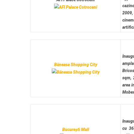
cazino
2009,
cinema
artifi
Inaugu
ampla
Băneasa Shopping City
Bricos
sqm, 2
area i
Mobex
Inaugu
cu 36
București Mall