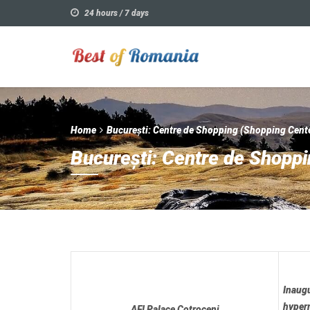
24 hours / 7 days
Home
București: Centre de Shopping (Shopping Cent
București: Centre de Shopp
Inaug
hyperm
AFI Palace Cotroceni