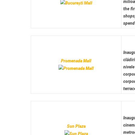
milioa
the f
shops,
spend
Inaugu
clădir
Promenada Mall
nivele
corpo
corpo
terrac
Inaugu
cinema
Sun Plaza
metro