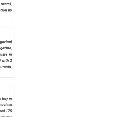
 seats),
ation by
agazinul
gazine,
uare in
0 with 2
aurants,
y buy in
ervices
eed 175