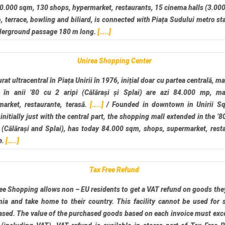
0.000 sqm, 130 shops, hypermarket, restaurants, 15 cinema halls (3.000
, terrace, bowling and biliard, is connected with Piața Sudului metro st
derground passage 180 m long.
[…..]
Unirea Shopping Center
rat ultracentral în Piața Unirii în 1976, inițial doar cu partea centrală, m
s în anii ’80 cu 2 aripi (Călărași și Splai) are azi 84.000 mp, ma
market, restaurante, terasă.
[…..]
/
Founded in downtown in Unirii Sq
initially just with the central part, the shopping mall extended in the ’8
(Călărași and Splai), has today 84.000 sqm, shops, supermarket, rest
e.
[…..]
Tax Free Refund
ee Shopping allows non – EU residents to get a VAT refund on goods the
ia and take home to their country. This facility cannot be used for s
ased. The value of the purchased goods based on each invoice must exc