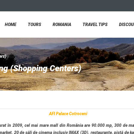
HOME
TOURS
ROMANIA
TRAVEL TIPS
DISCO
ers)
ing (Shopping Centers)
AFI Palace Cotroceni
urat în 2009, cel mai mare mall din România are 90.000 mp, 300 de ma
arket, 20 de săli de cinema inclusiv IMAX (3D), restaurante, pistă de ka