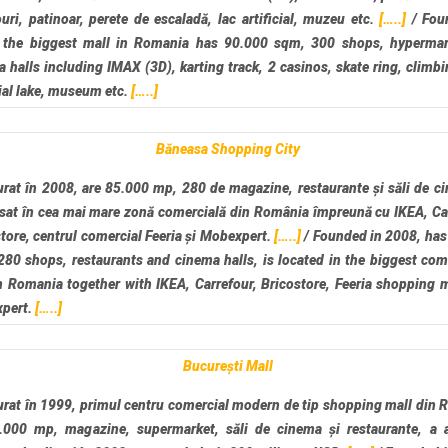
uri, patinoar, perete de escaladă, lac artificial, muzeu etc.
[…..]
/
Fou
 the biggest mall in Romania has 90.000 sqm, 300 shops, hypermar
 halls including IMAX (3D), karting track, 2 casinos, skate ring, climbi
cial lake, museum etc.
[…..]
Băneasa Shopping City
rat în 2008, are 85.000 mp, 280 de magazine, restaurante și săli de c
sat în cea mai mare zonă comercială din România împreună cu IKEA, Car
tore, centrul comercial Feeria și Mobexpert.
[…..]
/
Founded in 2008, has
80 shops, restaurants and cinema halls, is located in the biggest co
n Romania together with IKEA, Carrefour, Bricostore, Feeria shopping 
pert.
[…..]
București Mall
rat în 1999, primul centru comercial modern de tip shopping mall din
.000 mp, magazine, supermarket, săli de cinema și restaurante, a 